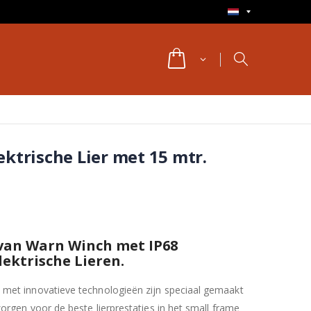
ktrische Lier met 15 mtr.
 van Warn Winch met IP68
lektrische Lieren.
met innovatieve technologieën zijn speciaal gemaakt
orgen voor de beste lierprestaties in het small frame