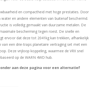
uwbaarheid en compactheid met hoge prestaties. Door
egen water en andere elementen van buitenaf beschermd.
ructie is volledig gemaakt van duurzame metalen. De
 maximale bescherming tegen roest. De snelle en
t ervoor dat deze tot 2041kg kan trekken, afhankelijk
en van een drie-traps planetaire vertraging set met een
oop. Deze vrijloop koppeling, waarmee de VRX snel
s gebaseerd op de WARN 4WD hub.
nder aan deze pagina voor een alternatief