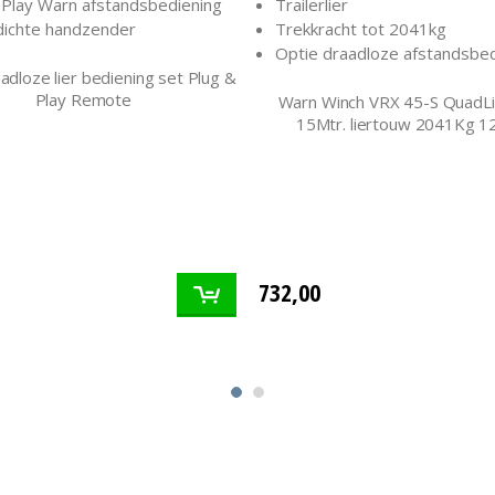
 Play Warn afstandsbediening
Trailerlier
ichte handzender
Trekkracht tot 2041kg
Optie draadloze afstandsbed
dloze lier bediening set Plug &
Play Remote
Warn Winch VRX 45-S QuadL
15Mtr. liertouw 2041Kg 1
732,00