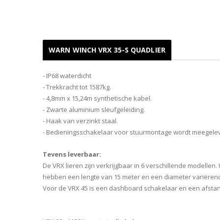
WARN WINCH VRX 35-S QUADLIER
- IP68 waterdicht
- Trekkracht tot 1587kg.
- 4,8mm x 15,24m synthetische kabel.
- Zwarte aluminium sleufgeleiding.
- Haak van verzinkt staal.
- Bedieningsschakelaar voor stuurmontage wordt meegele
Tevens leverbaar:
De VRX lieren zijn verkrijgbaar in 6 verschillende modellen
hebben een lengte van 15 meter en een diameter variërend 
Voor de VRX 45 is een dashboard schakelaar en een afsta