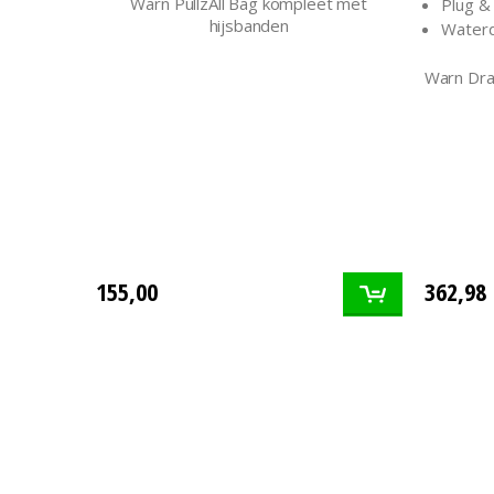
Warn PullzAll Bag kompleet met
Plug &
hijsbanden
Waterd
Warn Draa
155,00
362,98