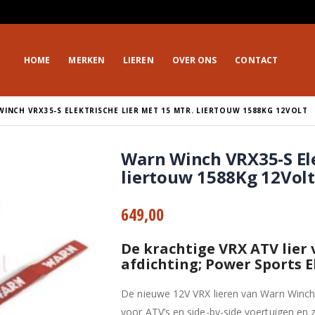
HOME
MERKEN
LIEREN
OVER ONS
CONTACT
INCH VRX35-S ELEKTRISCHE LIER MET 15 MTR. LIERTOUW 1588KG 12VOLT
Warn Winch VRX35-S Ele
liertouw 1588Kg 12Volt
649,00
De krachtige VRX ATV lier
afdichting; Power Sports E
De nieuwe 12V VRX lieren van Warn Winch 
voor ATV’s en side-by-side voertuigen en z