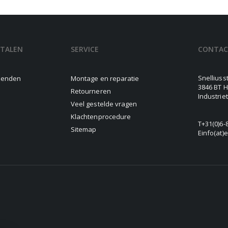
ETALEN
SERVICE
CONTA
Snelliuss
rzenden
Montage en reparatie
3846 BT H
Retourneren
Industrie
Veel gestelde vragen
Klachtenprocedure
T
+31(0)6-
Sitemap
E
info(at)e