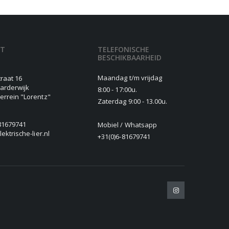
CT
TELEFONISCHE
BESCHIKBAARHEID
Maandag t/m vrijdag
traat 16
arderwijk
8:00 - 17:00u.
terrein "Lorentz"
Zaterdag 9:00 - 13.00u.
81679741
Mobiel / Whatsapp
lektrische-lier.nl
+31(0)6-81679741