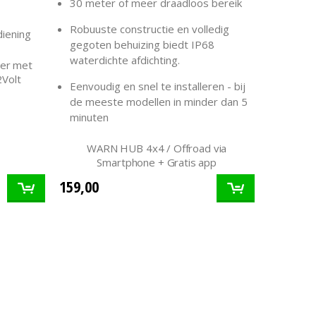
30 meter of meer draadloos bereik
Warn Re
Must ha
Robuuste constructie en volledig
iening
Alles n
gegoten behuizing biedt IP68
waterdichte afdichting.
ier met
2Volt
Eenvoudig en snel te installeren - bij
de meeste modellen in minder dan 5
minuten
WARN HUB 4x4 / Offroad via
Smartphone + Gratis app
159,00
95,00