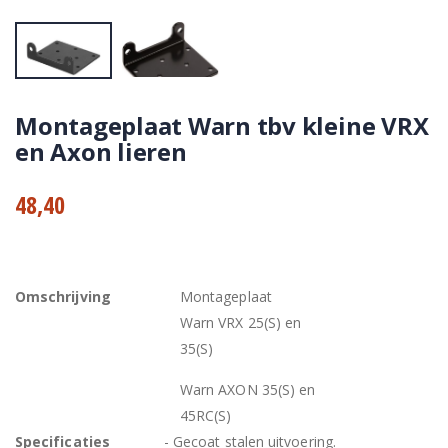
Montageplaat Warn tbv kleine VRX
en Axon lieren
48,40
Omschrijving
Montageplaat
Warn VRX 25(S) en
35(S)
Warn AXON 35(S) en
45RC(S)
Specificaties
- Gecoat stalen uitvoering.