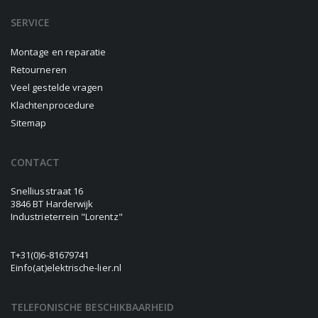
SERVICE
Montage en reparatie
Retourneren
Veel gestelde vragen
Klachtenprocedure
Sitemap
CONTACT
Snelliusstraat 16
3846 BT Harderwijk
Industrieterrein "Lorentz"
T
+31(0)6-81679741
E
info(at)elektrische-lier.nl
TELEFONISCHE BESCHIKBAARHEID