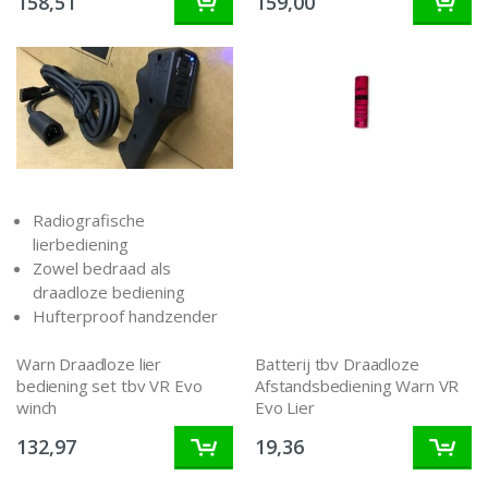
158,51
159,00
Radiografische
lierbediening
Zowel bedraad als
draadloze bediening
Hufterproof handzender
Warn Draadloze lier
Batterij tbv Draadloze
bediening set tbv VR Evo
Afstandsbediening Warn VR
winch
Evo Lier
132,97
19,36