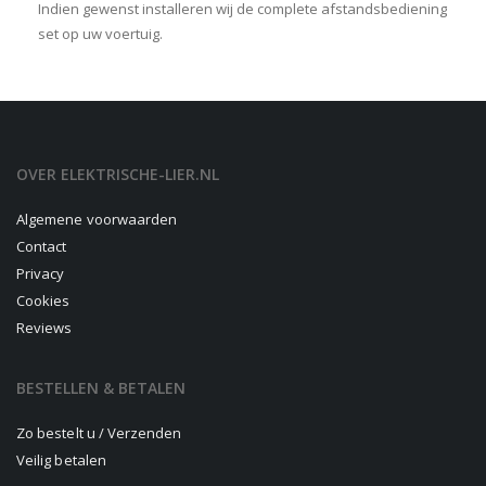
Indien gewenst installeren wij de complete afstandsbediening
set op uw voertuig.
OVER ELEKTRISCHE-LIER.NL
Algemene voorwaarden
Contact
Privacy
Cookies
Reviews
BESTELLEN & BETALEN
Zo bestelt u / Verzenden
Veilig betalen