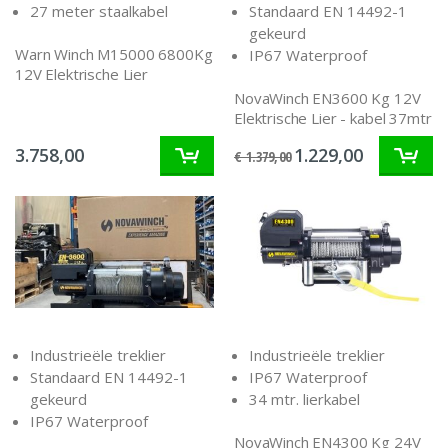
27 meter staalkabel
Standaard EN 14492-1
gekeurd
Warn Winch M15000 6800Kg
IP67 Waterproof
12V Elektrische Lier
NovaWinch EN3600 Kg 12V
Elektrische Lier - kabel 37mtr
3.758,00
1.229,00
€ 1.379,00
Industrieële treklier
Industrieële treklier
Standaard EN 14492-1
IP67 Waterproof
gekeurd
34 mtr. lierkabel
IP67 Waterproof
NovaWinch EN4300 Kg 24V