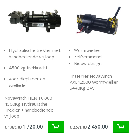
Hydraulische treklier met
Wormwiellier
handbediende vrijloop
Zelfremmend
Nieuw design!
4500 kg trekkracht
Trailerlier NovaWinch
voor dieplader en
KXE12000 Wormwiellier
wiellader
5440Kg 24V
NovaWinch HEN 10.000
4500Kg Hydraulische
Treklier + handbediende
vrijloop
1.720,00
2.450,00
€ 1.875,00
€ 2.571,00