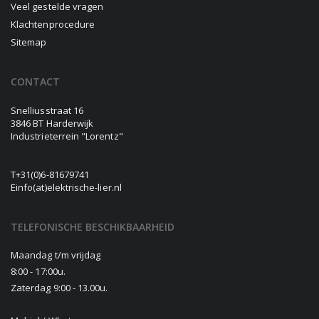
Veel gestelde vragen
Klachtenprocedure
Sitemap
CONTACT
Snelliusstraat 16
3846 BT Harderwijk
Industrieterrein "Lorentz"
T
+31(0)6-81679741
E
info(at)elektrische-lier.nl
TELEFONISCHE BESCHIKBAARHEID
Maandag t/m vrijdag
8:00 - 17:00u.
Zaterdag 9:00 - 13.00u.