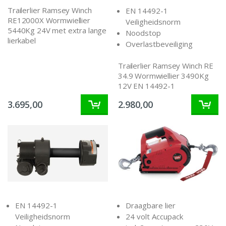
Trailerlier Ramsey Winch
EN 14492-1
RE12000X Wormwiellier
Veiligheidsnorm
5440Kg 24V met extra lange
Noodstop
lierkabel
Overlastbeveiliging
Trailerlier Ramsey Winch RE
34.9 Wormwiellier 3490Kg
12V EN 14492-1
3.695,00
2.980,00
EN 14492-1
Draagbare lier
Veiligheidsnorm
24 volt Accupack