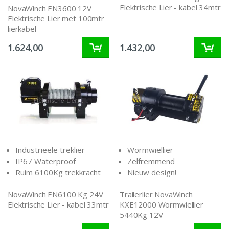
Elektrische Lier - kabel 34mtr
NovaWinch EN3600 12V
Elektrische Lier met 100mtr
lierkabel
1.624,00
1.432,00
Industrieële treklier
Wormwiellier
IP67 Waterproof
Zelfremmend
Ruim 6100Kg trekkracht
Nieuw design!
NovaWinch EN6100 Kg 24V
Trailerlier NovaWinch
Elektrische Lier - kabel 33mtr
KXE12000 Wormwiellier
5440Kg 12V