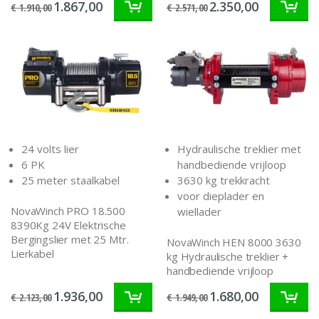
1.867,00
2.350,00
€ 1.910,00
€ 2.571,00
24 volts lier
Hydraulische treklier met
6 PK
handbediende vrijloop
25 meter staalkabel
3630 kg trekkracht
voor dieplader en
NovaWinch PRO 18.500
wiellader
8390Kg 24V Elektrische
Bergingslier met 25 Mtr.
NovaWinch HEN 8000 3630
Lierkabel
kg Hydraulische treklier +
handbediende vrijloop
1.936,00
1.680,00
€ 2.123,00
€ 1.949,00