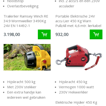
Noodstop
incl. 2 accu's en een 230V
Overlastbeveiliging
acculader
Trailerlier Ramsey Winch RE
Portable Elektrische 24V
34.9 Wormwiellier 3490Kg
accu Lier 450 Kg Warn
24V EN 14492-1
PullzAll met 4,6 mtr. lierkabel
3.198,00
932,00
Hijskracht 500 kg
Hijskracht 450 kg
Met 230V stekker
Vermogen 1000 watt
Een extra handje kan
230V Hekwerklier
iedereen wel gebruiken
Elektrische Hijslier 450 Kg