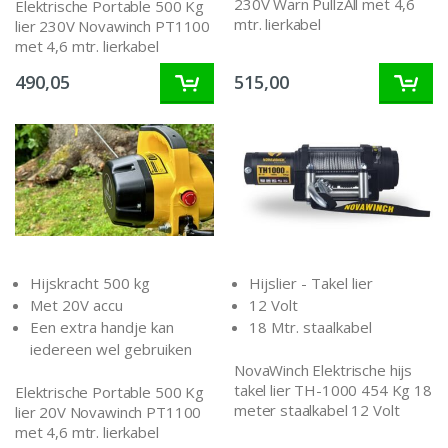
230V Warn PullzAll met 4,6
Elektrische Portable 500 Kg
mtr. lierkabel
lier 230V Novawinch PT1100
met 4,6 mtr. lierkabel
490,05
515,00
Hijskracht 500 kg
Hijslier - Takel lier
Met 20V accu
12 Volt
Een extra handje kan
18 Mtr. staalkabel
iedereen wel gebruiken
NovaWinch Elektrische hijs
takel lier TH-1000 454 Kg 18
Elektrische Portable 500 Kg
meter staalkabel 12 Volt
lier 20V Novawinch PT1100
met 4,6 mtr. lierkabel