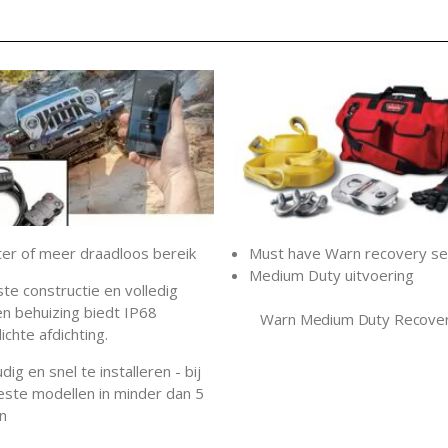
er of meer draadloos bereik
Must have Warn recovery se
Medium Duty uitvoering
te constructie en volledig
n behuizing biedt IP68
Warn Medium Duty Recover
chte afdichting.
ig en snel te installeren - bij
ste modellen in minder dan 5
n