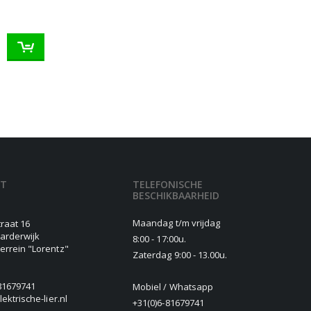
CT
TELEFONISCHE
BESCHIKBAARHEID
Maandag t/m vrijdag
traat 16
arderwijk
8:00 - 17:00u.
terrein "Lorentz"
Zaterdag 9:00 - 13.00u.
81679741
Mobiel / Whatsapp
lektrische-lier.nl
+31(0)6-81679741