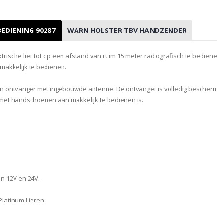
EDIENING 90287
WARN HOLSTER TBV HANDZENDER
ische lier tot op een afstand van ruim 15 meter radiografisch te bediene
n makkelijk te bedienen.
en ontvanger met ingebouwde antenne. De ontvanger is volledig bescher
met handschoenen aan makkelijk te bedienen is.
in 12V en 24V.
latinum Lieren.