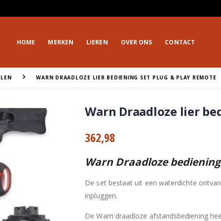
HOME
MERKEN
LIEREN
OVER ONS
CONTACT
ELEN
WARN DRAADLOZE LIER BEDIENING SET PLUG & PLAY REMOTE
Warn Draadloze lier be
362,98
Warn Draadloze bediening 
De set bestaat uit een waterdichte ontva
inpluggen.
De Warn draadloze afstandsbediening heef