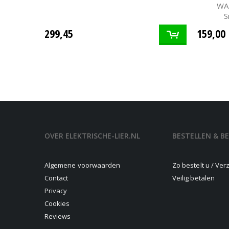
WAR
S
299,45
159,00
OVER ELEKTRISCHE-LIER.NL
BESTELLEN & B
Algemene voorwaarden
Zo bestelt u / Ve
Contact
Veilig betalen
Privacy
Cookies
Reviews