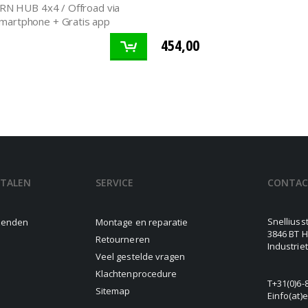
N HUB 4x4 / Offroad via
martphone + Gratis app
454,00
ETALEN
SERVICE
CONTA
Snelliuss
rzenden
Montage en reparatie
3846 BT H
Retourneren
Industrie
Veel gestelde vragen
Klachtenprocedure
T
+31(0)6-
Sitemap
E
info(at)e