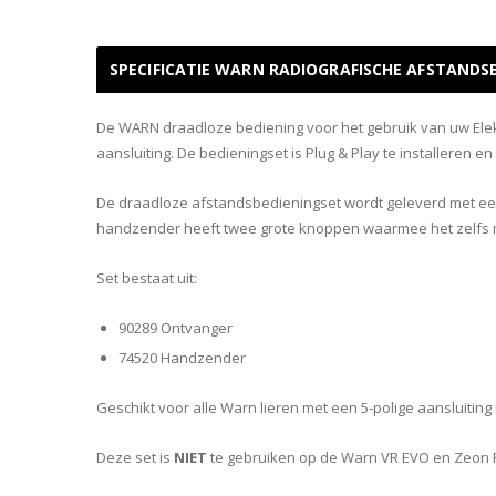
SPECIFICATIE WARN RADIOGRAFISCHE AFSTANDSB
De WARN draadloze bediening voor het gebruik van uw Elektr
aansluiting. De bedieningset is Plug & Play te installeren e
De draadloze afstandsbedieningset wordt geleverd met e
handzender heeft twee grote knoppen waarmee het zelfs 
Set bestaat uit:
90289 Ontvanger
74520 Handzender
Geschikt voor alle Warn lieren met een 5-polige aansluiting 
Deze set is
NIET
te gebruiken op de Warn VR EVO en Zeon P