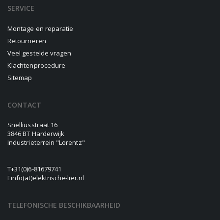
SERVICE
Montage en reparatie
Retourneren
Veel gestelde vragen
Klachtenprocedure
Sitemap
CONTACT
Snelliusstraat 16
3846 BT Harderwijk
Industrieterrein "Lorentz"
T
+31(0)6-81679741
E
info(at)elektrische-lier.nl
TELEFONISCHE BESCHIKBAARHEID