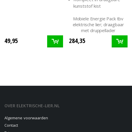
kunststof kist
Mobiele Energie Pack tbv
elektrische lier; draagbaar
met druppellader
49,95
284,35
OVER ELEKTRISCHE-LIER.NL
Algemene voorwaarden
Contact