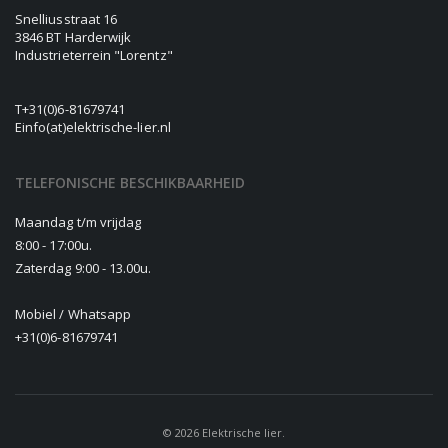
Snelliusstraat 16
3846 BT Harderwijk
Industrieterrein "Lorentz"
T
+31(0)6-81679741
E
info(at)elektrische-lier.nl
TELEFONISCHE BESCHIKBAARHEID
Maandag t/m vrijdag
8:00 - 17:00u.
Zaterdag 9:00 - 13.00u.
Mobiel / Whatsapp
+31(0)6-81679741
© 2026 Elektrische lier.