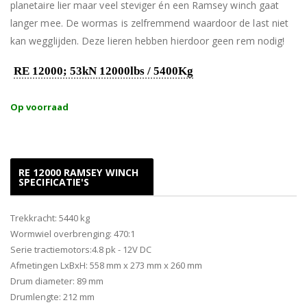
planetaire lier maar veel steviger én een Ramsey winch gaat
langer mee. De wormas is zelfremmend waardoor de last niet
kan wegglijden. Deze lieren hebben hierdoor geen rem nodig!
RE 12000; 53kN 12000lbs / 5400Kg
Op voorraad
RE 12000 RAMSEY WINCH
SPECIFICATIE'S
Trekkracht: 5440 kg
Wormwiel overbrenging: 470:1
Serie tractiemotors:4.8 pk - 12V DC
Afmetingen LxBxH: 558 mm x 273 mm x 260 mm
Drum diameter: 89 mm
Drumlengte: 212 mm