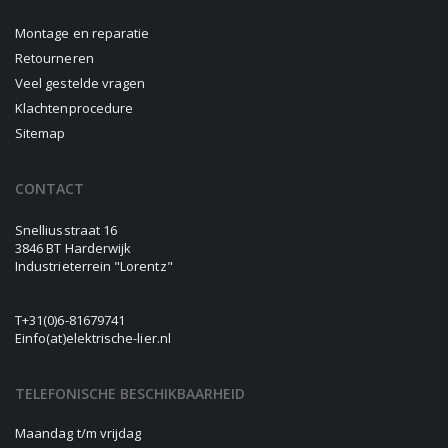
Montage en reparatie
Retourneren
Veel gestelde vragen
Klachtenprocedure
Sitemap
CONTACT
Snelliusstraat 16
3846 BT Harderwijk
Industrieterrein "Lorentz"
T
+31(0)6-81679741
E
info(at)elektrische-lier.nl
TELEFONISCHE BESCHIKBAARHEID
Maandag t/m vrijdag