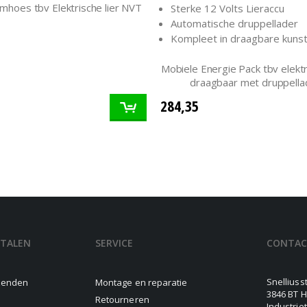
mhoes tbv Elektrische lier NVT
Sterke 12 Volts Lieraccu
Automatische druppellader
Kompleet in draagbare kunst
Mobiele Energie Pack tbv elektri
draagbaar met druppella
284,35
ETALEN
SERVICE
CONTA
Snelliuss
rzenden
Montage en reparatie
3846 BT H
Retourneren
Industrie