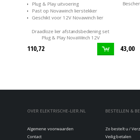
Bescher
Plug & Play uitvoering
Past op Novawinch lierstekker
Geschikt voor 12V Novawinch lier
Draadloze lier afstandsbediening set
Plug & Play NovaWinch 12V
110,72
43,00
OVER ELEKTRISCHE-LIER.NL
BESTELLEN & B
Algemene voorwaarden
Zo bestelt u / Ve
Contact
Veilig betalen