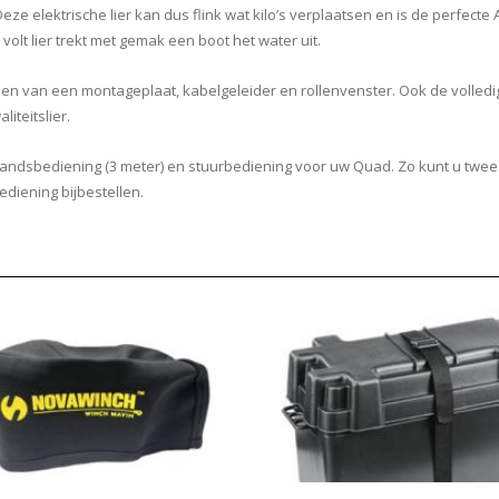
eze elektrische lier kan dus flink wat kilo’s verplaatsen en is de perfect
volt lier trekt met gemak een boot het water uit.
orzien van een montageplaat, kabelgeleider en rollenvenster. Ook de voll
iteitslier.
ndsbediening (3 meter) en stuurbediening voor uw Quad. Zo kunt u twee h
diening bijbestellen.