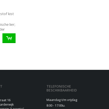
stof kist
sche lier;
der
CT
TELEFONISCHE
BESCHIKBAARHEID
Maandag t/m vrijdag
traat 16
arderwijk
8:00 - 17:00u.
terrein "Lorentz"