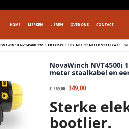
HOME
MERKEN
LIEREN
OVER ONS
CONTACT
OVAWINCH NVT4500I 12V ELEKTRISCHE LIER MET 17 METER STAALKABEL EN
NovaWinch NVT4500i 12
meter staalkabel en ee
349,00
€ 369,00
Sterke ele
bootlier.