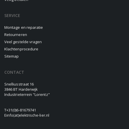
SERVICE
Montage en reparatie
Retourneren
Veel gestelde vragen
Klachtenprocedure
Sitemap
CONTACT
Snelliusstraat 16
3846 BT Harderwijk
Industrieterrein "Lorentz"
T
+31(0)6-81679741
E
info(at)elektrische-lier.nl