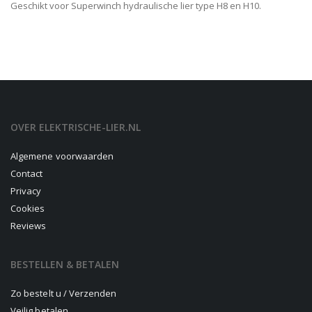
Geschikt voor Superwinch hydraulische lier type H8 en H10.
OVER ELEKTRISCHE-LIER.NL
Algemene voorwaarden
Contact
Privacy
Cookies
Reviews
BESTELLEN & BETALEN
Zo bestelt u / Verzenden
Veilig betalen