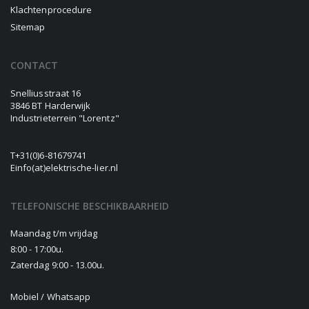
Klachtenprocedure
Sitemap
CONTACT
Snelliusstraat 16
3846 BT Harderwijk
Industrieterrein "Lorentz"
T
+31(0)6-81679741
E
info(at)elektrische-lier.nl
TELEFONISCHE BESCHIKBAARHEID
Maandag t/m vrijdag
8:00 - 17:00u.
Zaterdag 9:00 - 13.00u.
Mobiel / Whatsapp