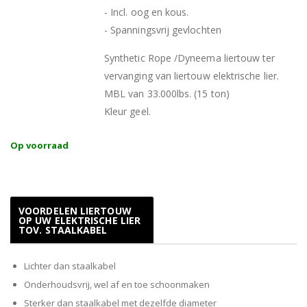
- Incl. oog en kous.
- Spanningsvrij gevlochten
Synthetic Rope /Dyneema liertouw ter
vervanging van liertouw elektrische lier.
MBL van 33.000lbs. (15 ton)
Kleur geel.
Op voorraad
VOORDELEN LIERTOUW
OP UW ELEKTRISCHE LIER
TOV. STAALKABEL
Lichter dan staalkabel
Onderhoudsvrij, wel af en toe schoonmaken
Sterker dan staalkabel met dezelfde diameter