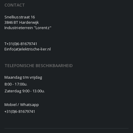
CONTACT
Snelliusstraat 16
3846 BT Harderwijk
Industrieterrein "Lorentz"
T
+31(0)6-81679741
E
info(at)elektrische-lier.nl
TELEFONISCHE BESCHIKBAARHEID
Maandag t/m vrijdag
8:00 - 17:00u.
Zaterdag 9:00 - 13.00u.
Mobiel / Whatsapp
+31(0)6-81679741