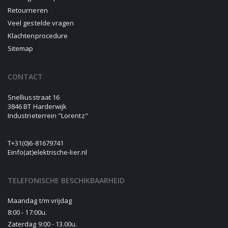
Retourneren
Veel gestelde vragen
Klachtenprocedure
Sitemap
CONTACT
Snelliusstraat 16
3846 BT Harderwijk
Industrieterrein "Lorentz"
T
+31(0)6-81679741
E
info(at)elektrische-lier.nl
TELEFONISCHE BESCHIKBAARHEID
Maandag t/m vrijdag
8:00 - 17:00u.
Zaterdag 9:00 - 13.00u.